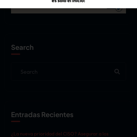
es solo el inicio!
Descubre los insights de los líderes de la industria y asegura
tu lugar en nuestra comunidad para no perderte las
sorpresas que tenemos preparadas para el resto del año.
VER EXPERIENCIA TECHSUMMIT
Search
Entradas Recientes
¿La nueva prioridad del CISO? Asegurar a los