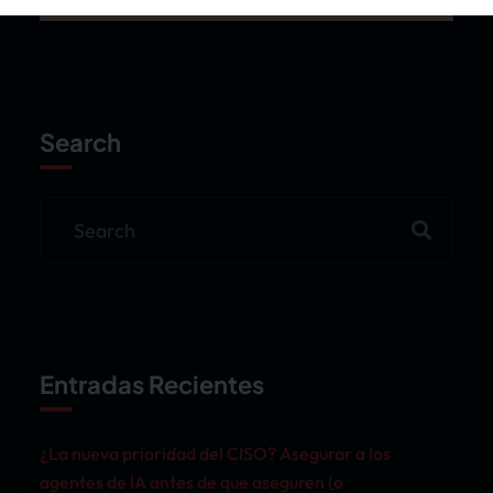
Descubre los insights de los líderes de la industria y asegura
tu lugar en nuestra comunidad para no perderte las
sorpresas que tenemos preparadas para el resto del año.
VER EXPERIENCIA TECHSUMMIT
Search
Entradas Recientes
¿La nueva prioridad del CISO? Asegurar a los
agentes de IA antes de que aseguren (o