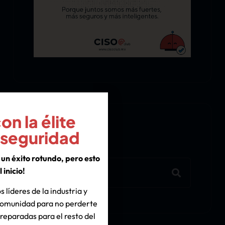
n la élite
Search
rseguridad
un éxito rotundo, pero esto
l inicio!
s líderes de la industria y
 comunidad para no perderte
reparadas para el resto del