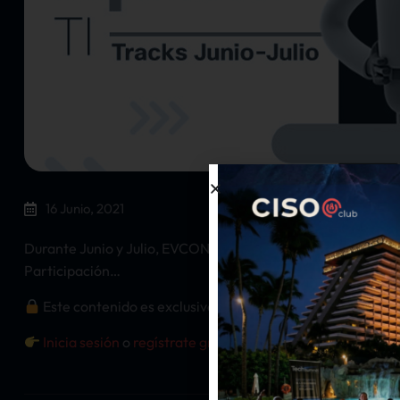
16 Junio, 2021
Durante Junio y Julio, EVCON Group, Cisco y CISO Club MX, 
Participación…
Este contenido es exclusivo para miembros registrados.
Inicia sesión
o
regístrate gratis
para leerlo completo.