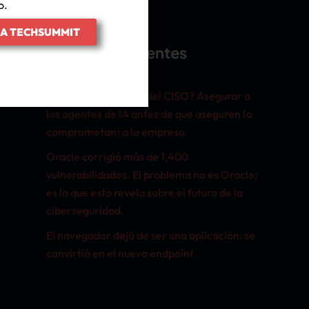
o.
IA TECHSUMMIT
Entradas Recientes
¿La nueva prioridad del CISO? Asegurar a
los agentes de IA antes de que aseguren (o
comprometan) a la empresa
Oracle corrigió más de 1,400
vulnerabilidades. El problema no es Oracle;
es lo que esto revela sobre el futuro de la
ciberseguridad.
El navegador dejó de ser una aplicación: se
convirtió en el nuevo endpoint