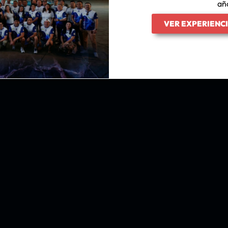
añ
Social Share :
VER EXPERIENC