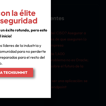
n la élite
Entradas Recientes
rseguridad
un éxito rotundo, pero esto
¿La nueva prioridad del CISO? Asegurar a
l inicio!
los agentes de IA antes de que aseguren (o
comprometan) a la empresa
s líderes de la industria y
 comunidad para no perderte
Oracle corrigió más de 1,400
reparadas para el resto del
vulnerabilidades. El problema no es Oracle;
o.
es lo que esto revela sobre el futuro de la
ciberseguridad.
IA TECHSUMMIT
El navegador dejó de ser una aplicación: se
convirtió en el nuevo endpoint