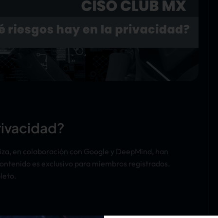
rivacidad?
Suiza, en colaboración con Google y DeepMind, han
ontenido es exclusivo para miembros registrados.
pleto.