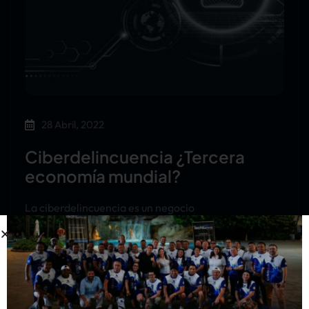
28 Abril, 2022
Ciberdelincuencia ¿Tercera
economía mundial?
La ciberdelincuencia es un negocio
multimillonario que está en ascenso a nivel mundial.
Conforme se hace más robusta la transformación
digital…
Este contenido es exclusivo para
miembros registrados.
Inicia sesión o regístrate
gratis para leerlo completo.