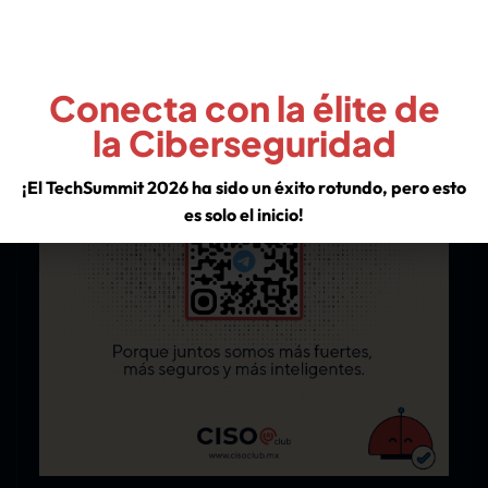
¡Únete Al Grupo!
Conecta con la élite de
la Ciberseguridad
¡El TechSummit 2026 ha sido un éxito rotundo, pero esto
es solo el inicio!
Descubre los insights de los líderes de la industria y asegura
tu lugar en nuestra comunidad para no perderte las
sorpresas que tenemos preparadas para el resto del año.
VER EXPERIENCIA TECHSUMMIT