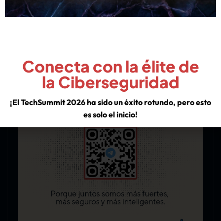
¡Únete Al Grupo!
Conecta con la élite de
la Ciberseguridad
¡El TechSummit 2026 ha sido un éxito rotundo, pero esto
es solo el inicio!
Descubre los insights de los líderes de la industria y asegura
tu lugar en nuestra comunidad para no perderte las
sorpresas que tenemos preparadas para el resto del año.
VER EXPERIENCIA TECHSUMMIT