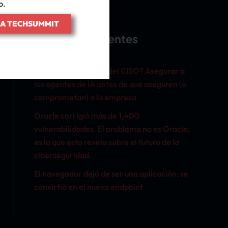
o.
IA TECHSUMMIT
Entradas Recientes
¿La nueva prioridad del CISO? Asegurar a
los agentes de IA antes de que aseguren (o
comprometan) a la empresa
Oracle corrigió más de 1,400
vulnerabilidades. El problema no es Oracle;
es lo que esto revela sobre el futuro de la
ciberseguridad.
El navegador dejó de ser una aplicación: se
convirtió en el nuevo endpoint