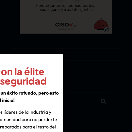
n la élite
Search
rseguridad
un éxito rotundo, pero esto
l inicio!
s líderes de la industria y
 comunidad para no perderte
reparadas para el resto del