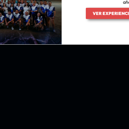
añ
VER EXPERIENC