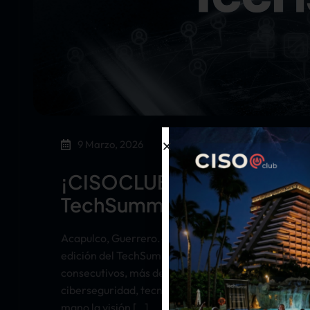
9 Marzo, 2026
¡CISOCLUB realiza con éxito
TechSummit 2026!
Acapulco, Guerrero.- La comunidad CISOCLUB reali
edición del TechSummit 2026, la Cumbre Tecnológi
consecutivos, más de 50 líderes tecnológicos, espe
ciberseguridad, tecnologías de la información e int
mano la visión […]