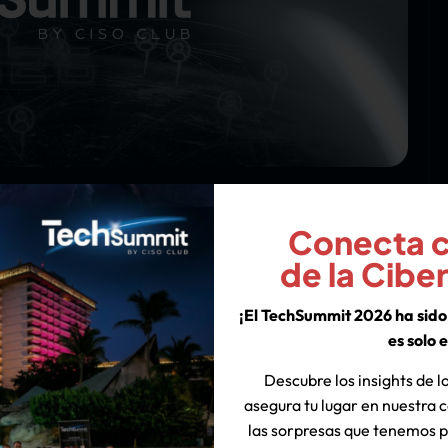
Conecta co
 la 1ra. edición del
de la Cibe
¡El TechSummit 2026 ha sido 
es solo e
zó en esta ciudad del Pacífico mexicano la primera
ca de Latinoamérica. Durante tres días
Descubre los insights de lo
cialistas y tomadores de decisión del ecosistema de
asegura tu lugar en nuestra
eligencia artificial pudieron recibir de primera
las sorpresas que tenemos p