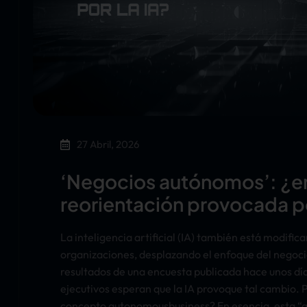
27 Abril, 2026
‘Negocios autónomos’: ¿en
reorientación provocada po
La inteligencia artificial (IA) también está modifi
organizaciones, desplazando el enfoque del negocio
resultados de una encuesta publicada hace unos días
ejecutivos esperan que la IA provoque tal cambio. Pe
concepto autonomousbusiness? En esencia, esta “a