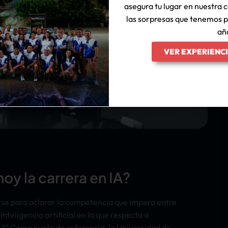
asegura tu lugar en nuestra
las sorpresas que tenemos p
añ
VER EXPERIENC
oy la carrera en IA?
rse para aclarar la competencia que impera entre
inteligencia artificial en lo que respecta a
es?” Como punto de referencia, la Universidad de