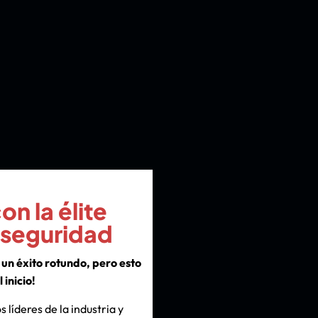
n la élite
rseguridad
un éxito rotundo, pero esto
l inicio!
s líderes de la industria y