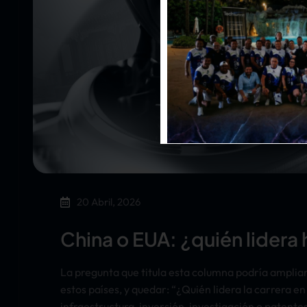
20 Abril, 2026
China o EUA: ¿quién lidera h
La pregunta que titula esta columna podría amplia
estos países, y quedar: “¿Quién lidera la carrera en 
infraestructura, inversión, investigación o patent