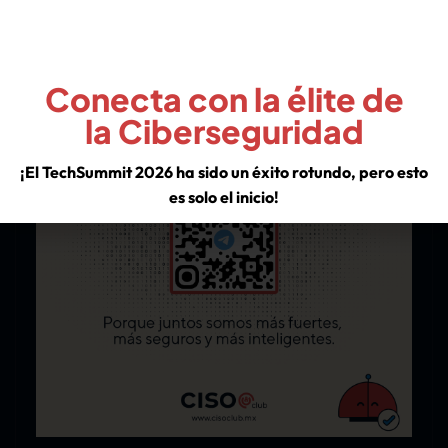
¡Únete Al Grupo!
Conecta con la élite de
la Ciberseguridad
¡El TechSummit 2026 ha sido un éxito rotundo, pero esto
es solo el inicio!
Descubre los insights de los líderes de la industria y asegura
tu lugar en nuestra comunidad para no perderte las
sorpresas que tenemos preparadas para el resto del año.
VER EXPERIENCIA TECHSUMMIT