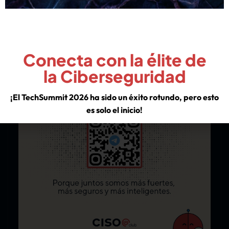
¡Únete Al Grupo!
Conecta con la élite de
la Ciberseguridad
¡El TechSummit 2026 ha sido un éxito rotundo, pero esto
es solo el inicio!
Descubre los insights de los líderes de la industria y asegura
tu lugar en nuestra comunidad para no perderte las
sorpresas que tenemos preparadas para el resto del año.
VER EXPERIENCIA TECHSUMMIT